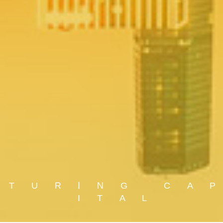
T
U
R
I
N
G
C
A
P
A
T
I
L